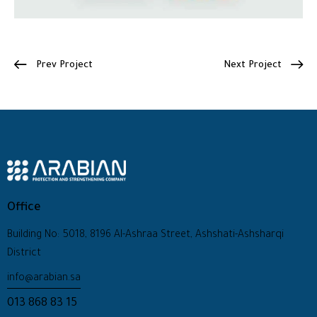
Prev Project
Next Project
Office
Building No: 5018, 8196 Al-Ashraa Street, Ashshati-Ashsharqi
District
info@arabian.sa
013 868 83 15