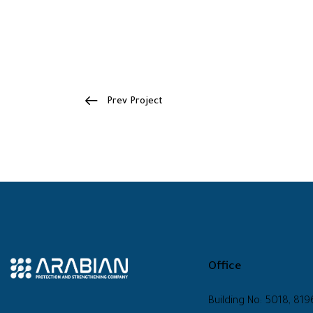
Prev Project
Office
Building No: 5018, 819