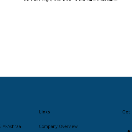
Links
Get 
6 Al-Ashraa
Company Overview