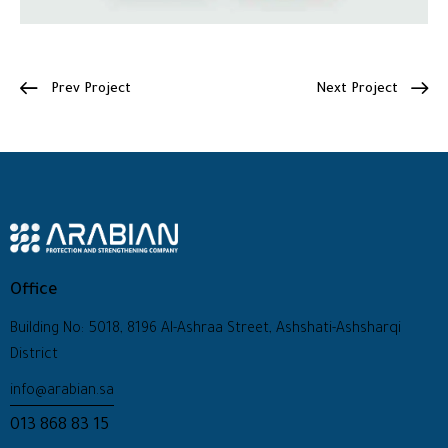
Prev Project
Next Project
Office
Building No: 5018, 8196 Al-Ashraa Street, Ashshati-Ashsharqi
District
info@arabian.sa
013 868 83 15