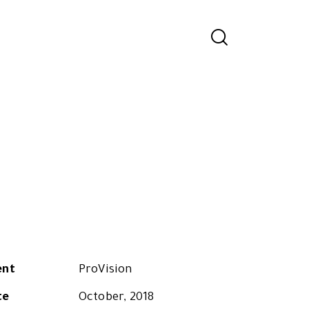
ent
ProVision
te
October, 2018