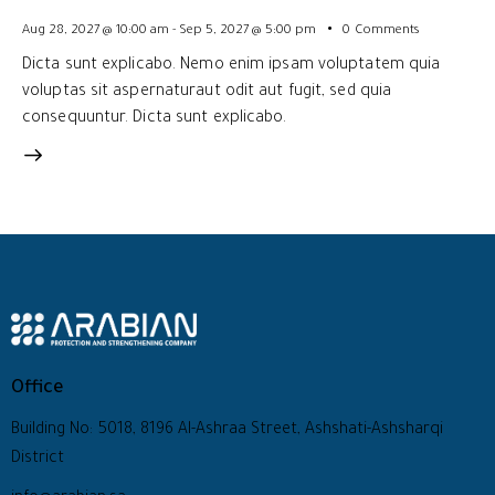
Aug 28, 2027 @ 10:00 am
-
Sep 5, 2027 @ 5:00 pm
0
Comments
Dicta sunt explicabo. Nemo enim ipsam voluptatem quia
voluptas sit aspernaturaut odit aut fugit, sed quia
consequuntur. Dicta sunt explicabo.
Office
Building No: 5018, 8196 Al-Ashraa Street, Ashshati-Ashsharqi
District